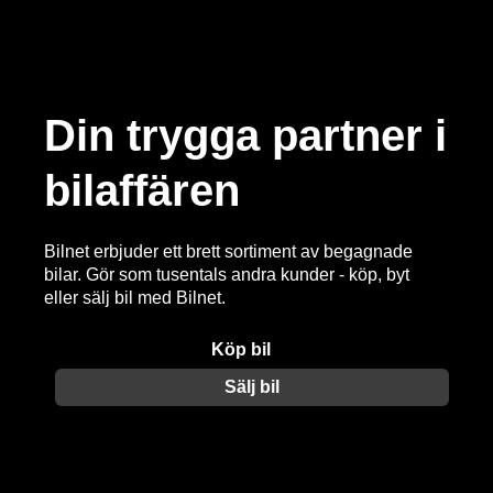
Din trygga partner i
bilaffären
Bilnet erbjuder ett brett sortiment av begagnade
bilar. Gör som tusentals andra kunder - köp, byt
eller sälj bil med Bilnet.
Köp bil
Sälj bil